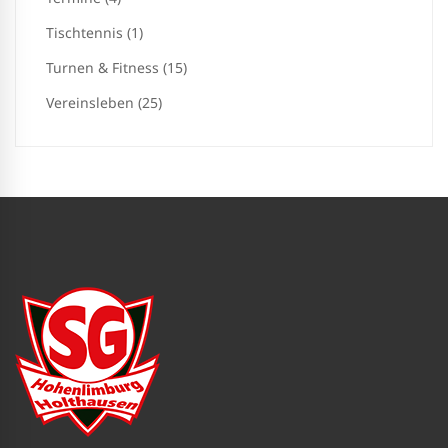
Tischtennis (1)
Turnen & Fitness (15)
Vereinsleben (25)