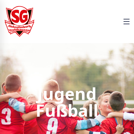
J
u
g
e
n
d
F
u
ß
b
a
l
l